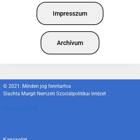
Impresszum
Archívum
© 2021. Minden jog fenntartva
Slachta Margit Nemzeti Szociálpolitikai Intézet
Tervezte:
AnheL
Kapcsolat